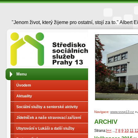
"Jenom život, který žijeme pro ostatní, stojí za to." Albert E
Menu
Úvodem
Aktuality
Sociální služby a seniorské aktivity
Navigace:
www.sssp13.cz
> 
Jídelníček a naše stravovací zařízení
ARCHIV
Ubytování v Lukáši a další služby
Strana:
|<<
...
7
8
9
10
11
1