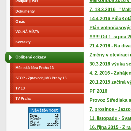
Velikonoce 2016 v 
Podporují nás
7.-18.3.2016 - "Ma
Dokumenty
14.4.2016 PiňaKo
O nás
Plán volnočasových 
VOLNÁ MÍSTA
!!!!!!! Od 1. srpn
Kontakty
21.4.2016 - Na di
Změny v otevírací 
Oblíbené odkazy
30.3.2016 výuka s
Městská část Praha 13
4. 2. 2016 - Zaháj
STOP - Zpravodaj MČ Prahy 13
20.1.2015 začíná v
TV 13
PF 2016
TV Praha
Provoz Střediska 
7. prosince - Jazz
11. listopadu - Sv
16. října 2015 - Z