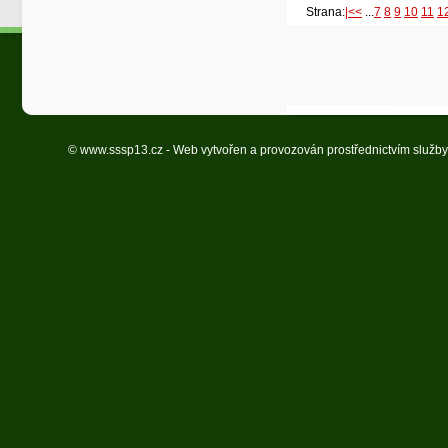
Strana:
|<<
...
7
8
9
10
11
1
© www.sssp13.cz - Web vytvořen a provozován prostřednictvím služb