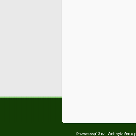
© www.sssp13.cz - Web vytvořen a p