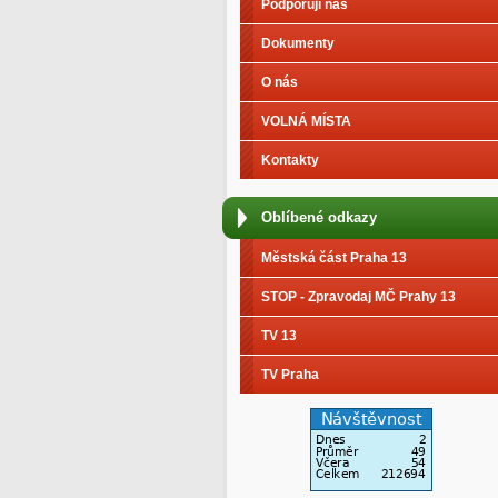
Podporují nás
Dokumenty
O nás
VOLNÁ MÍSTA
Kontakty
Oblíbené odkazy
Městská část Praha 13
STOP - Zpravodaj MČ Prahy 13
TV 13
TV Praha