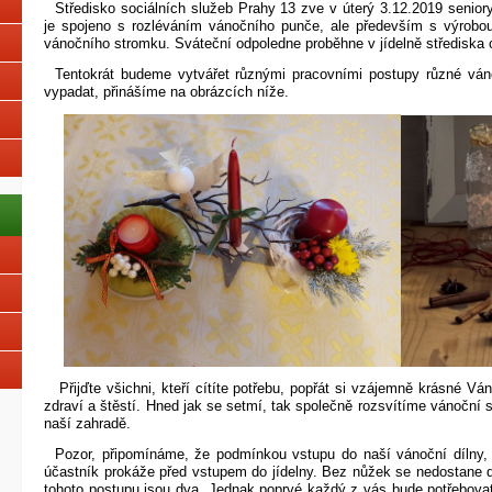
Středisko sociálních služeb Prahy 13 zve v úterý 3.12.2019 senior
je spojeno s rozléváním vánočního punče, ale především s výrobo
vánočního stromku. Sváteční odpoledne proběhne v jídelně střediska o
Tentokrát budeme vytvářet různými pracovními postupy různé ván
vypadat, přinášíme na obrázcích níže.
Přijďte všichni, kteří cítíte potřebu, popřát si vzájemně krásné 
zdraví a štěstí. Hned jak se setmí, tak společně rozsvítíme vánoční s
naší zahradě.
Pozor, připomínáme, že podmínkou vstupu do naší vánoční dílny, j
účastník prokáže před vstupem do jídelny. Bez nůžek se nedostane d
tohoto postupu jsou dva. Jednak poprvé každý z vás bude potřebova