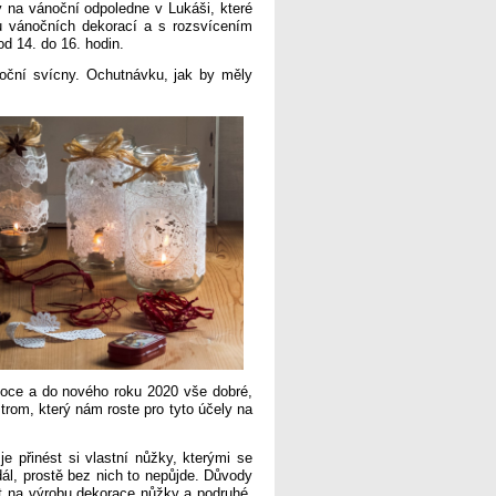
y na vánoční odpoledne v Lukáši, které
u vánočních dekorací a s rozsvícením
d 14. do 16. hodin.
oční svícny. Ochutnávku, jak by měly
Vánoce a do nového roku 2020 vše dobré,
trom, který nám roste pro tyto účely na
e přinést si vlastní nůžky, kterými se
ál, prostě bez nich to nepůjde. Důvody
t na výrobu dekorace nůžky a podruhé,