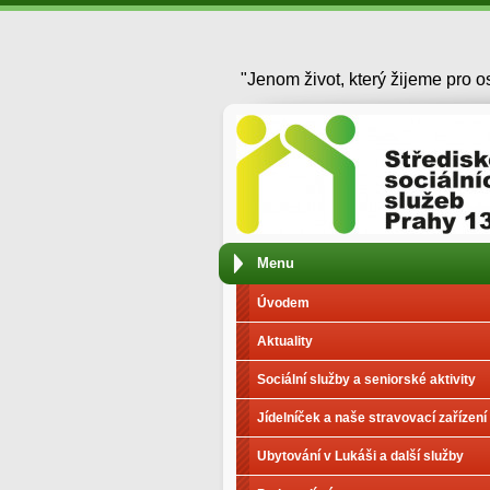
"Jenom život, který žijeme pro ost
Menu
Úvodem
Aktuality
Sociální služby a seniorské aktivity
Jídelníček a naše stravovací zařízení
Ubytování v Lukáši a další služby