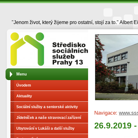
"Jenom život, který žijeme pro ostatní, stojí za to." Albert E
Menu
Úvodem
Aktuality
Sociální služby a seniorské aktivity
Navigace:
www.ss
Jídelníček a naše stravovací zařízení
26.9.2019 
Ubytování v Lukáši a další služby