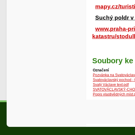
mapy.cz/turist
Such
ý poldr 
www.praha-pri
katastru/stodulk
Soubory ke 
Označení
Pozvánka na Svatováclav
Svatováclavský pochod - 
Svatý Václave text.pdf
SVATOVÁCLAVSKÝ-CHO
Popis vlastivědných míst.