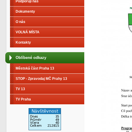
Podporují nás
Dokumenty
O nás
VOLNÁ MÍSTA
Kontakty
Oblíbené odkazy
Městská část Praha 13
STOP - Zpravodaj MČ Prahy 13
TV 13
TV Praha