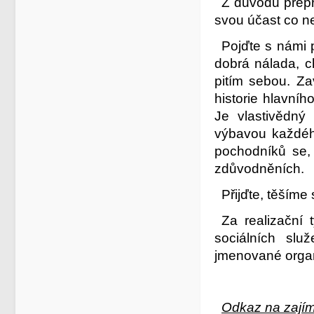
Z důvodů přepr
svou účast co ne
Pojďte s námi 
dobrá nálada, c
pitím sebou. Z
historie hlavní
Je vlastivědný
výbavou každéh
pochodníků se, 
zdůvodněních
Přijďte, těšíme
Za realizační
sociálních sl
jmenované orga
Odkaz na zajím