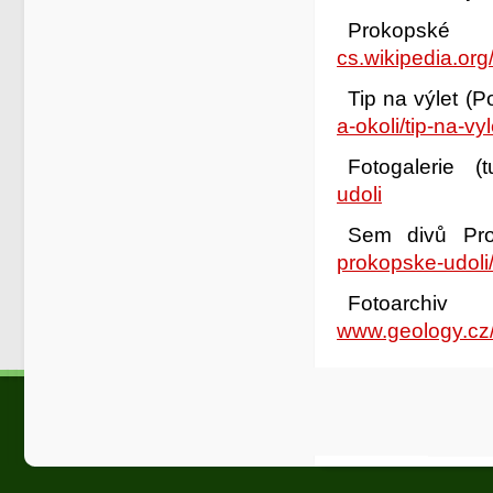
Proko
cs.wikipedia.
Tip na výlet (
a-okoli/tip-na-v
Fotogalerie (t
udoli
Sem divů Pr
prokopske-udoli
Fotoa
www.geology.cz/a