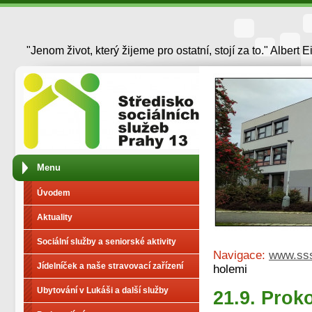
"Jenom život, který žijeme pro ostatní, stojí za to." Albert E
Menu
Úvodem
Aktuality
Sociální služby a seniorské aktivity
Navigace:
www.ss
Jídelníček a naše stravovací zařízení
holemi
Ubytování v Lukáši a další služby
21.9. Prok