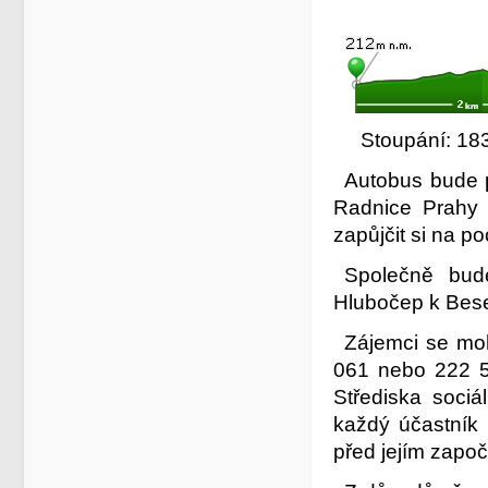
Stoupán
Autobus bude p
Radnice Prahy 
zapůjčit si na p
Společně bud
Hlubočep k Bese
Zájemci se moh
061 nebo 222 5
Střediska sociá
každý účastník 
před jejím započ