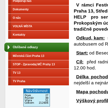
Podporují nás
V rámci Fest
Dokumenty
Praha 13, Stře
HELP pro seni
O nás
Prokopským údo
VOLNÁ MÍSTA
tradičně povedo
Kontakty
Odkud, kam:
autobusem od R
Oblíbené odkazy
Start:
od Besed
Městská část Praha 13
Cíl:
před radn
STOP - Zpravodaj MČ Prahy 13
12.00 hod.
TV 13
Délka pochod
TV Praha
nejdelší a nejná
Mapa pochod
Výškový profil