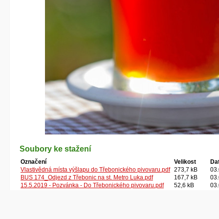
Soubory ke stažení
Označení
Velikost
Da
Vlastivědná místa výšlapu do Třebonického pivovaru.pdf
273,7 kB
03.
BUS 174_Odjezd z Třebonic na st. Metro Luka.pdf
167,7 kB
03.
15.5.2019 - Pozvánka - Do Třebonického pivovaru.pdf
52,6 kB
03.