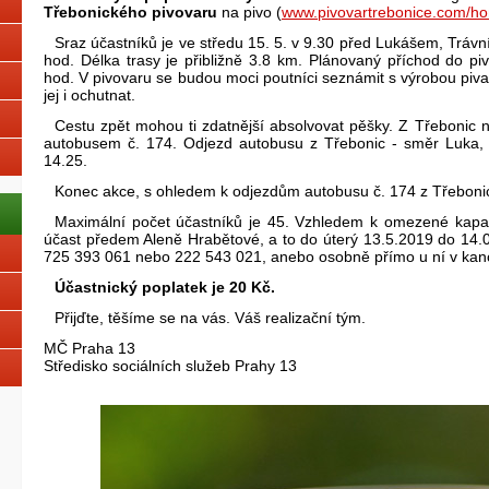
Třebonického pivovaru
na pivo (
www.pivovartrebonice.com/h
Sraz účastníků je ve středu 15. 5. v 9.30 před Lukášem, Trávn
hod. Délka trasy je přibližně 3.8 km. Plánovaný příchod do p
hod. V pivovaru se budou moci poutníci seznámit s výrobou piva
jej i ochutnat.
Cestu zpět mohou ti zdatnější absolvovat pěšky. Z Třebonic na
autobusem č. 174. Odjezd autobusu z Třebonic - směr Luka, j
14.25.
Konec akce, s ohledem k odjezdům autobusu č. 174 z Třeboni
Maximální počet účastníků je 45. Vzhledem k omezené kapacit
účast předem Aleně Hrabětové, a to do úterý 13.5.2019 do 14.0
725 393 061 nebo 222 543 021, anebo osobně přímo u ní v kance
Účastnický poplatek je 20 Kč.
Přijďte, těšíme se na vás. Váš realizační tým.
MČ Praha 13
Středisko sociálních služeb Prahy 13