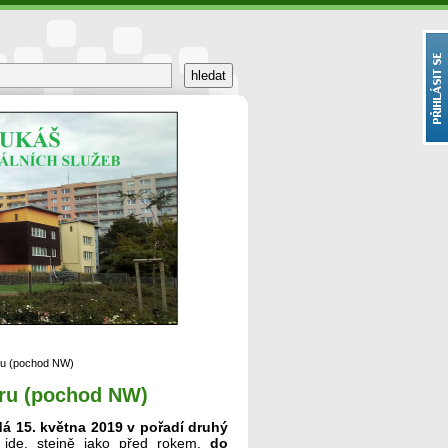
ru (pochod NW)
aru (pochod NW)
dá 15. května 2019 v pořadí druhý
 jde, stejně jako před rokem,
do