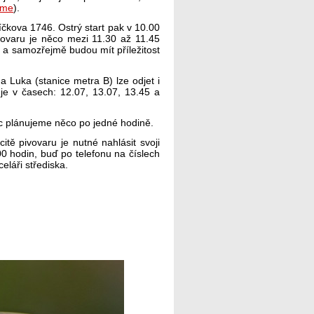
ome
).
íčkova 1746. Ostrý start pak v 10.00
ivovaru je něco mezi 11.30 až 11.45
 a samozřejmě budou mít příležitost
 Luka (stanice metra B) lze odjet i
e v časech: 12.07, 13.07, 13.45 a
c plánujeme něco po jedné hodině.
ě pivovaru je nutné nahlásit svoji
0 hodin, buď po telefonu na číslech
láři střediska.