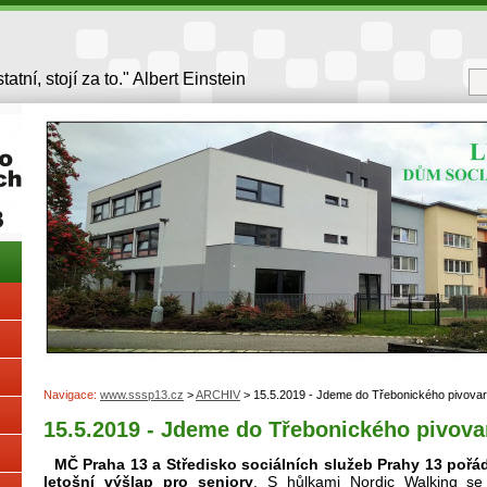
atní, stojí za to." Albert Einstein
Navigace:
www.sssp13.cz
>
ARCHIV
> 15.5.2019 - Jdeme do Třebonického pivova
15.5.2019 - Jdeme do Třebonického pivov
MČ Praha 13 a Středisko sociálních služeb Prahy 13 pořá
letošní výšlap pro seniory
. S hůlkami Nordic Walking se