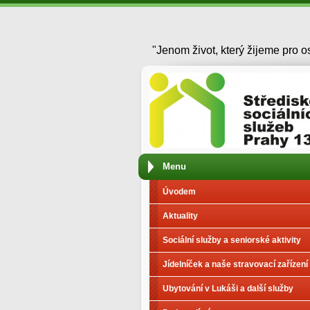
"Jenom život, který žijeme pro ost
Menu
Úvodem
Aktuality
Sociální služby a seniorské aktivity
Jídelníček a naše stravovací zařízení
Ubytování v Lukáši a další služby