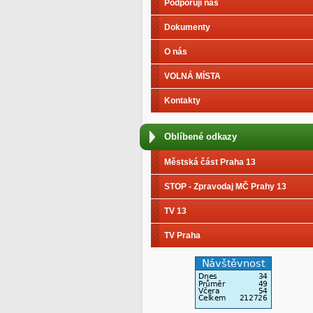
Podporují nás
Dokumenty
O nás
VOLNÁ MÍSTA
Kontakty
Oblíbené odkazy
Městská část Praha 13
STOP - Zpravodaj MČ Prahy 13
TV 13
TV Praha