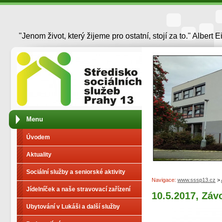
"Jenom život, který žijeme pro ostatní, stojí za to." Albert E
Menu
Úvodem
Aktuality
Sociální služby a seniorské aktivity
Navigace:
www.sssp13.cz
>
Jídelníček a naše stravovací zařízení
10.5.2017, Zá
Ubytování v Lukáši a další služby