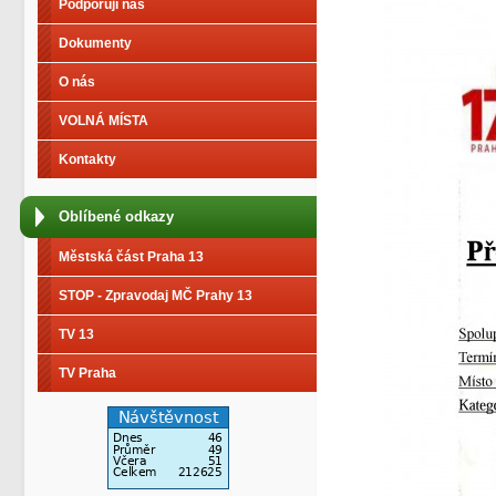
Podporují nás
Dokumenty
O nás
VOLNÁ MÍSTA
Kontakty
Oblíbené odkazy
Městská část Praha 13
STOP - Zpravodaj MČ Prahy 13
TV 13
TV Praha